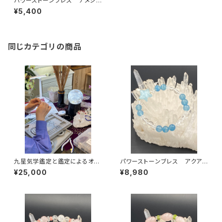
パワーストーンブレス アメジス
ト 水晶
¥5,400
同じカテゴリの商品
九星気学鑑定と鑑定によるオリ
パワーストーンブレス アクアマ
ジナルブレスレット作成
リン 水晶
¥25,000
¥8,980