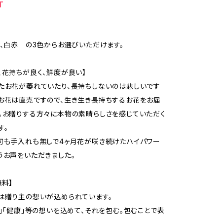
T
ク、白赤 の3色からお選びいただけます。
、花持ちが良く、鮮度が良い】
たお花が萎れていたり、長持ちしないのは悲しいです
お花は直売ですので、生き生き長持ちするお花をお届
。お贈りする方々に本物の素晴らしさを感じていただく
す。
何も手入れも無しで4ヶ月花が咲き続けたハイパワー
うお声をいただきました。
無料】
は贈り主の想いが込められています。
展」「健康」等の想いを込めて、それを包む。包むことで表