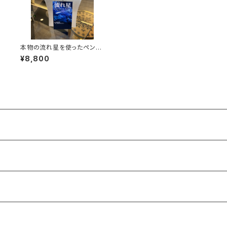
本物の流れ星を使ったペンダ
ント
¥8,800